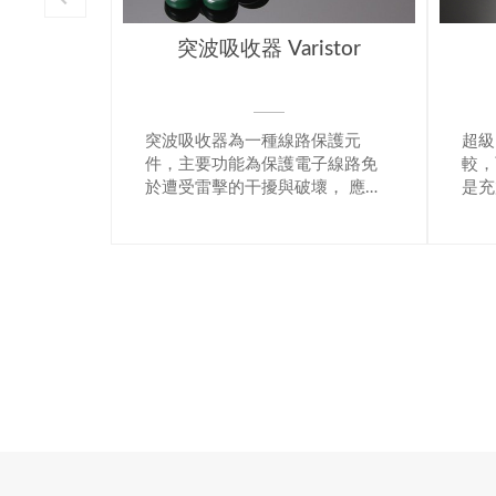
stor
超級電容器 DLCAP
壓粉
保護元
超級電容器和一般的二次電池比
電感
子線路免
較，可以承受大電流的充放電，
器件
壞， 應用
是充放電週期壽命優良的蓄電器
以放
車載及消
件。近年，能源問題 (石油減少、
率，
消費電力減少、CO2減少、新能
電系
源的有效利用）受到了重視，作
為新的用途而搭載 EDLC 的探討
研究正在進行之中。此外，混合
動力汽車和燃料電池車中，以能
源的有效利用為目的的 EDLC搭載
的研討也在加速進行。日本貴彌
功在積極的推進以節能、低環境
負荷為目的的商品化，其中，
EDLC就是環境保護型的代表性產
品。規格從幾百F～2300F，提供
容量範圍寬闊的產品，以對應客