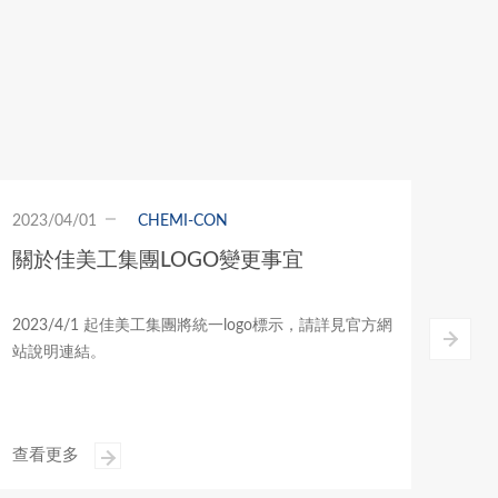
2023/12/01
聲學實驗室
2022
津日成為Intel SPET第三方授權測試實驗
津日
室
津日已正式晉升為英特爾Intel SPET（Speech Platform
津日
Evaluation Toolset）第三方授權測試實驗室，為產品提
供認證驗證服務。
查看更多
查看