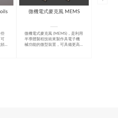
富迪 F
MS
駐極體式麥克風 ECM
富迪(For
是利用
電容式麥克風(ECM)由一片極輕的
解決的專業
子機
振動膜及背極電荷板組成。由於
如 FM15
更高
構成麥克風的內零件相當精密，
等廣泛應
可設
故對外部的雜音很敏感。因此要
，無
用密封的金屬外殼包覆著，防止
製程
異物及其他雜音進入。電容式麥
地將
克風是透過音頻進入麥克風後，
品體
震動振膜，透過振膜與極板間之
克風
電容變化，形成電位差，再透過
目前
內部IC而產生類比或數位訊號。
化的