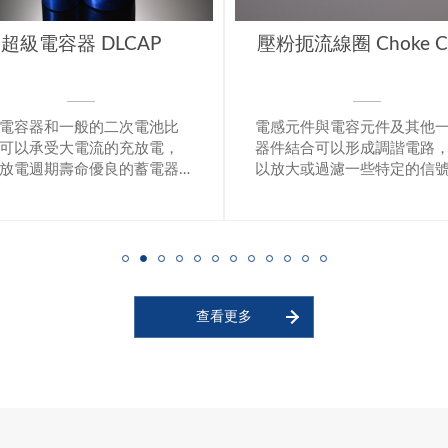
扼流線圈 Choke Coils
微機電式麥克風 ME
元件與電容元件及其他一些
微機電式麥克風 (MEMS)，
結合可以形成調諧電路，可
半導體製程技術來製作具電
大或過濾一些特定的信號頻
械功能的微型裝置，可具備
可應用在電源供應器、不斷
的溫度與高頻雜訊耐受度，
統、變頻器等領域。
置於高度複雜的設計方案中
須擔心干擾噪訊問題。採矽
的MEMS麥克風，可以輕易
微機電與ASIC整合，元件成
積可以大幅壓縮。 MEMS麥
可以做到極小尺寸，可因應
查看更多
消費性電子持續薄化、微小
設計趨勢。